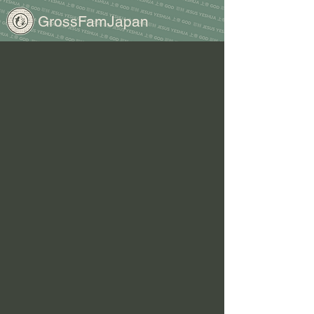
GrossFamJapan